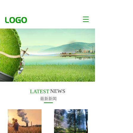
T
o
g
g
l
e
n
a
v
i
g
a
t
NEWS
LATEST
i
最新新闻
o
n