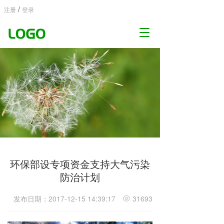
/
注册
登录
T
o
g
g
l
e
n
a
v
i
g
a
t
环保部设专项资金支持大气污染
i
o
防治计划
n
发布日期：2017-12-15 14:39:17
31693