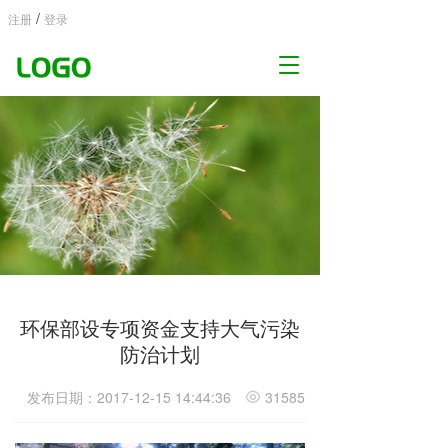
/
注册
登录
T
o
g
g
l
e
n
a
v
i
g
a
t
环保部设专项资金支持大气污染
i
o
防治计划
n
发布日期：2017-12-15 14:44:36
31585